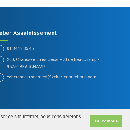
eber Assainissement
01.34.18.36.45
200, Chaussée Jules César - ZI de Beauchamp -
95250 BEAUCHAMP
veberassainissement@veber-caoutchouc.com
ser ce site Internet, nous considérerons
tions légales
-
Veber caoutchouc
-
diffusion industrie
J'ai compris
reprise
|
Création dépliant plaquette pour entreprise