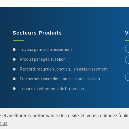
Secteurs Produits
V
Tuyaux pour assainissement
Produit par spécialisation
Raccord, reduction, jonction... en assainissement
Equipement incendie : Lance, coude, division...
Tenues et vêtements de Protection
et améliorer la performance de ce site. Si vous continuez à utili
351 889 050 00032 - SARL au capital de 15245€. -
Plan du site
-
Men
plus
ndustrielle
-
étuve industrielle
-
Lapilazuli création site internet pour ent