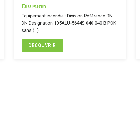
Division
Equipement incendie : Division Référence DN
DN Désignation 105ALU-5644S 040 040 BIPOK
sans (…)
DÉCOUVRIR
n, refoulement... Une offre compl
t d’équipements de sécurité.