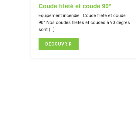
Coude fileté et coude 90°
Equipement incendie : Coude fileté et coude
90° Nos coudes filetés et coudes à 90 degrés
sont (…)
DÉCOUVRIR
Assainissement, aspiratio
raccords, d’accessoires e