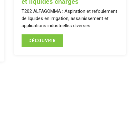
et liquides chargés
T202 ALFAGOMMA : Aspiration et refoulement
de liquides en irrigation, assainissement et
applications industrielles diverses.
DÉCOUVRIR
n, refoulement... Une offre compl
t d’équipements de sécurité.