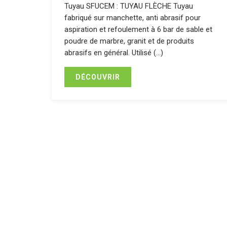
Tuyau SFUCEM : TUYAU FLÈCHE Tuyau
fabriqué sur manchette, anti abrasif pour
aspiration et refoulement à 6 bar de sable et
poudre de marbre, granit et de produits
abrasifs en général. Utilisé (…)
DÉCOUVRIR
Assainissement, aspiratio
raccords, d’accessoires e