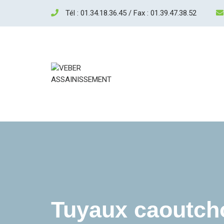
Tél : 01.34.18.36.45 / Fax : 01.39.47.38.52
Tuyaux caoutcho