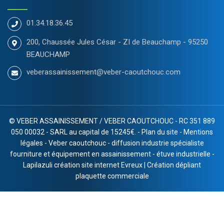
01.34.18.36.45
200, Chaussée Jules César - ZI de Beauchamp - 95250
BEAUCHAMP
veberassainissement@veber-caoutchouc.com
©
VEBER ASSAINISSEMENT / VEBER CAOUTCHOUC - RC 351 889
050 00032 - SARL au capital de 15245€. -
Plan du site
-
Mentions
légales
-
Veber caoutchouc
-
diffusion industrie spécialiste
fourniture et équipement en assainissement
-
étuve industrielle
-
Lapilazuli création site internet Evreux
|
Création dépliant
plaquette commerciale