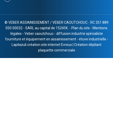
©
VEBER ASSAINISSEMENT / VEBER CAOUTCHOUC - RC 351 889
050 00032 - SARL au capital de 15245€. -
Plan du site
-
Mentions
légales
-
Veber caoutchouc
-
diffusion industrie spécialiste
fourniture et équipement en assainissement
-
étuve industrielle
-
Lapilazuli création site internet Evreux
|
Création dépliant
plaquette commerciale