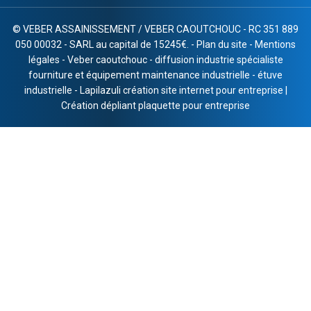
©
VEBER ASSAINISSEMENT / VEBER CAOUTCHOUC - RC 351 889
050 00032 - SARL au capital de 15245€. -
Plan du site
-
Mentions
légales
-
Veber caoutchouc
-
diffusion industrie spécialiste
fourniture et équipement maintenance industrielle
-
étuve
industrielle
-
Lapilazuli création site internet pour entreprise
|
Création dépliant plaquette pour entreprise