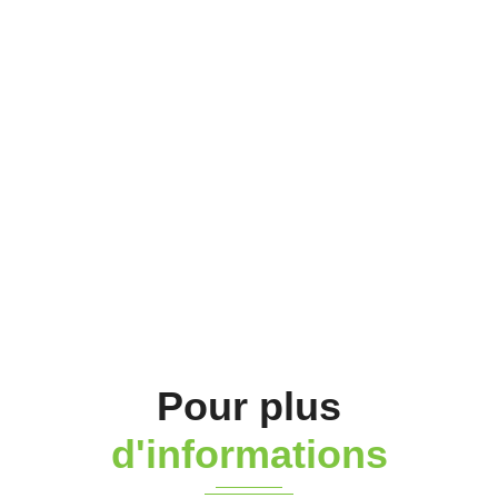
Assainissement, aspiration,
refoulement... Une offre
complète de tuyaux, de
raccords, d’accessoires et
d’équipements de sécurité.
Pour plus
d'informations