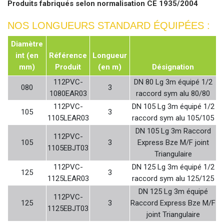
Produits fabriqués selon normalisation CE 1935/2004
NOS LONGUEURS STANDARD ÉQUIPÉES :
Diamètre
int (en
Référence
Longueur
mm)
Produit
(en m)
Désignation
112PVC-
DN 80 Lg 3m équipé 1/2
080
3
1080EAR03
raccord sym alu 80/80
112PVC-
DN 105 Lg 3m équipé 1/2
105
3
1105LEAR03
raccord sym alu 105/105
DN 105 Lg 3m Raccord
112PVC-
105
3
Express Bze M/F joint
1105EBJT03
Triangulaire
112PVC-
DN 125 Lg 3m équipé 1/2
125
3
1125LEAR03
raccord sym alu 125/125
DN 125 Lg 3m équipé
112PVC-
125
3
Raccord Express Bze M/F
1125EBJT03
joint Triangulaire