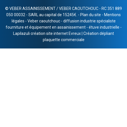
©
VEBER ASSAINISSEMENT / VEBER CAOUTCHOUC - RC 351 889
050 00032 - SARL au capital de 15245€. -
Plan du site
-
Mentions
légales
-
Veber caoutchouc
-
diffusion industrie spécialiste
fourniture et équipement en assainissement
-
étuve industrielle
-
Lapilazuli création site internet Evreux
|
Création dépliant
plaquette commerciale