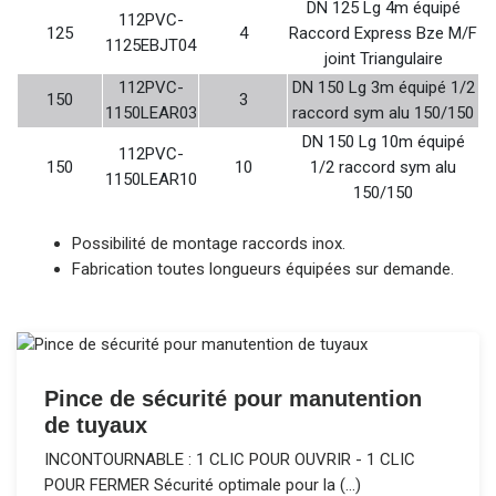
DN 125 Lg 4m équipé
112PVC-
125
4
Raccord Express Bze M/F
1125EBJT04
joint Triangulaire
112PVC-
DN 150 Lg 3m équipé 1/2
150
3
1150LEAR03
raccord sym alu 150/150
DN 150 Lg 10m équipé
112PVC-
150
10
1/2 raccord sym alu
1150LEAR10
150/150
Possibilité de montage raccords inox.
Fabrication toutes longueurs équipées sur demande.
Pince de sécurité pour manutention
de tuyaux
INCONTOURNABLE : 1 CLIC POUR OUVRIR - 1 CLIC
POUR FERMER Sécurité optimale pour la (…)