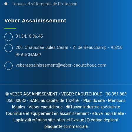
Tenues et vêtements de Protection
Veber Assainissement
01.34.18.36.45
200, Chaussée Jules César - ZI de Beauchamp - 95250
BEAUCHAMP
veberassainissement@veber-caoutchouc.com
©
VEBER ASSAINISSEMENT / VEBER CAOUTCHOUC - RC 351 889
050 00032 - SARL au capital de 15245€. -
Plan du site
-
Mentions
légales
-
Veber caoutchouc
-
diffusion industrie spécialiste
fourniture et équipement en assainissement
-
étuve industrielle
-
Lapilazuli création site internet Evreux
|
Création dépliant
plaquette commerciale