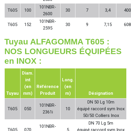
101NBR-
T605
100
30
7
3,4
400
2600
101NBR-
T605
152
30
9
7,15
608
2595
Tuyau ALFAGOMMA T605 :
NOS LONGUEURS ÉQUIPÉES
en INOX :
Diam.
int
Long.
(en
Référence
(en
Tuyau
mm)
Produit
m)
Désignation
DN 50 Lg 10m
101NBR-
T605
050
10
équipé raccord sym Inox
2361i
50/50 Colliers Inox
DN 70 Lg 5m
101NBR-
T605
070
5
équipé raccord sym Inox