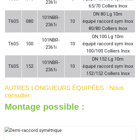
2361i
65/70 Colliers Inox
DN 80 Lg 10m
101NBR-
T605
080
10
équipé raccord sym Inox
2361i
80/80 Colliers Inox
DN 100 Lg 10m
101NBR-
T605
100
10
équipé raccord sym Inox
2361i
100/100 Colliers Inox
DN 152 Lg 10m
101NBR-
T605
152
10
équipé raccord sym Inox
2361i
152/152 Colliers Inox
AUTRES LONGUEURS ÉQUIPÉES : Nous
consulter
Montage possible :