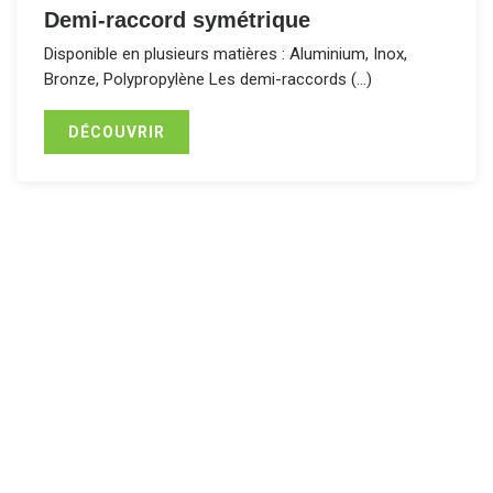
Demi-raccord symétrique
Disponible en plusieurs matières : Aluminium, Inox,
Bronze, Polypropylène Les demi-raccords (…)
DÉCOUVRIR
Assainissement, aspiration,
refoulement... Une offre
complète de tuyaux, de
raccords, d’accessoires et