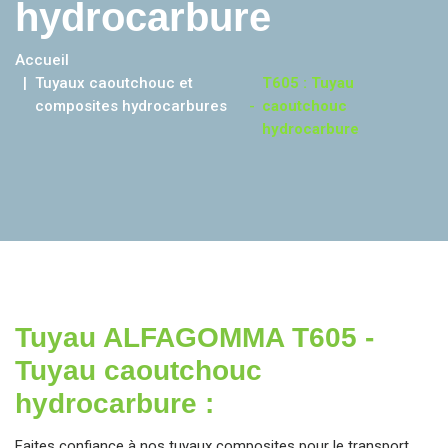
hydrocarbure
Accueil
Tuyaux caoutchouc et
T605 : Tuyau
composites hydrocarbures
-
caoutchouc
hydrocarbure
Tuyau ALFAGOMMA T605 -
Tuyau caoutchouc
hydrocarbure :
Faites confiance à nos tuyaux composites pour le transport