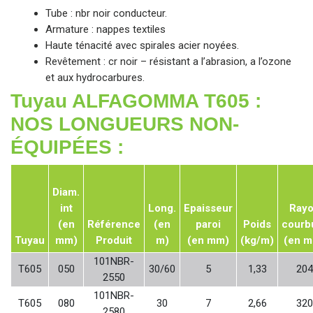
Tube : nbr noir conducteur.
Armature : nappes textiles
Haute ténacité avec spirales acier noyées.
Revêtement : cr noir – résistant a l’abrasion, a l’ozone
et aux hydrocarbures.
Tuyau ALFAGOMMA T605 :
NOS LONGUEURS NON-
ÉQUIPÉES :
Diam.
int
Long.
Epaisseur
Ray
(en
Référence
(en
paroi
Poids
courb
Tuyau
mm)
Produit
m)
(en mm)
(kg/m)
(en 
101NBR-
T605
050
30/60
5
1,33
204
2550
101NBR-
T605
080
30
7
2,66
320
2580