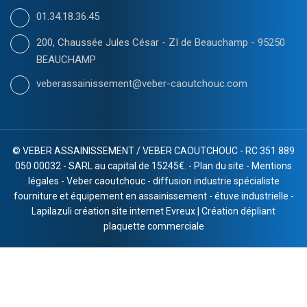
01.34.18.36.45
200, Chaussée Jules César - ZI de Beauchamp - 95250
BEAUCHAMP
veberassainissement@veber-caoutchouc.com
©
VEBER ASSAINISSEMENT / VEBER CAOUTCHOUC - RC 351 889
050 00032 - SARL au capital de 15245€. -
Plan du site
-
Mentions
légales
-
Veber caoutchouc
-
diffusion industrie spécialiste
fourniture et équipement en assainissement
-
étuve industrielle
-
Lapilazuli création site internet Evreux
|
Création dépliant
plaquette commerciale