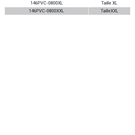
146PVC-0800XL
Taille XL
146PVC-0800XXL
TailleXXL
Assainissement, aspiration,
refoulement... Une offre
complète de tuyaux, de
raccords, d’accessoires et
d’équipements de sécurité.