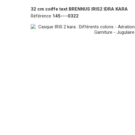
32 cm coiffe text BRENNUS IRIS2 IDRA KARA
Référence
145----0322
Assainissement, aspiratio
raccords, d’accessoires e