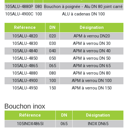
105ALU-4880P
080
Bouchon à poignée - Alu DN 80 joint carré
105ALU-4900C
100
ALU à cadenas DN 100
Référence
DN
Désignation
105ALU-4820
020
APM à verrou DN20
105ALU-4830
030
APM à verrou DN 30
105ALU-4840
040
APM à verrou DN 40
105ALU-4850
050
APM à verrou DN 50
105ALU-4865
065
APM à verrou DN 65
105ALU-4880
080
APM à verrou DN 80
105ALU-4900
100
APM à verrou DN 100
105ALU-4950
150
APM à verrou DN 150
Bouchon inox
Référence
DN
Désignation
105INOX4865I
065
INOX DN65