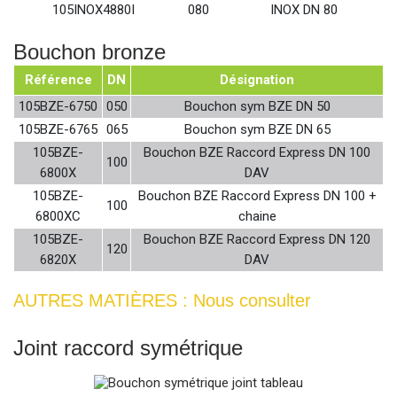
105INOX4880I
080
INOX DN 80
Bouchon bronze
Référence
DN
Désignation
105BZE-6750
050
Bouchon sym BZE DN 50
105BZE-6765
065
Bouchon sym BZE DN 65
105BZE-
Bouchon BZE Raccord Express DN 100
100
6800X
DAV
105BZE-
Bouchon BZE Raccord Express DN 100 +
100
6800XC
chaine
105BZE-
Bouchon BZE Raccord Express DN 120
120
6820X
DAV
AUTRES MATIÈRES : Nous consulter
Joint raccord symétrique